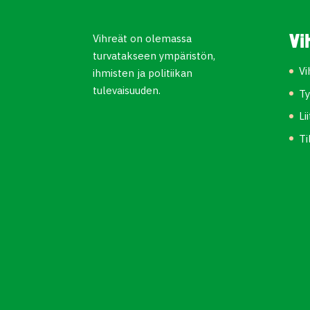
Vihreät on olemassa
Vi
turvatakseen ympäristön,
Vi
ihmisten ja politiikan
tulevaisuuden.
Ty
Li
Ti