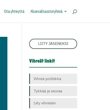
Ota yhteyttä
Aluevaltuustoryhmä
LIITY JÄSENEKSI
Vihreät linkit
Vihreä politiikka
Tykkää ja seuraa
Liity vihreisiin