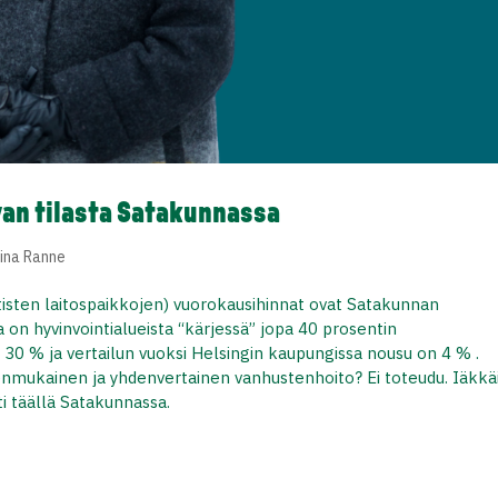
van tilasta Satakunnassa
ina Ranne
isten laitospaikkojen) vuorokausihinnat ovat Satakunnan
a on hyvinvointialueista “kärjessä” jopa 40 prosentin
 30 % ja vertailun vuoksi Helsingin kaupungissa nousu on 4 % .
enmukainen ja yhdenvertainen vanhustenhoito? Ei toteudu. Iäkkä
sti täällä Satakunnassa.