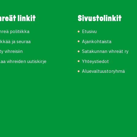
hreät linkit
Sivustolinkit
hreä politiikka
Etusivu
kkää ja seuraa
Ajankohtaista
ity vihreisiin
Satakunnan vihreät ry
laa vihreiden uutiskirje
Yhteystiedot
Aluevaltuustoryhmä