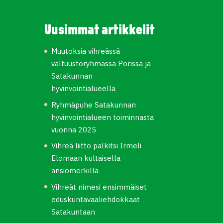
Uusimmat artikkelit
Muutoksia vihreässä
valtuustoryhmässä Porissa ja
Satakunnan
hyvinvointialueella
Ryhmäpuhe Satakunnan
hyvinvointialueen toiminnasta
vuonna 2025
Vihreä liitto palkitsi Irmeli
Elomaan kultaisella
ansiomerkillä
Vihreät nimesi ensimmäiset
eduskuntavaaliehdokkaat
Satakuntaan