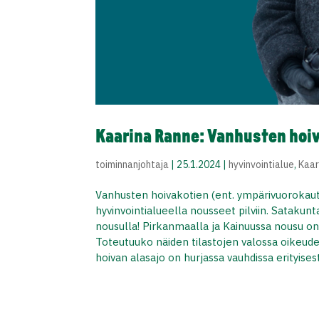
Kaarina Ranne: Vanhusten hoi
toiminnanjohtaja
|
25.1.2024
|
hyvinvointialue
,
Kaar
Vanhusten hoivakotien (ent. ympärivuorokaut
hyvinvointialueella nousseet pilviin. Satakunt
nousulla! Pirkanmaalla ja Kainuussa nousu on
Toteutuuko näiden tilastojen valossa oikeud
hoivan alasajo on hurjassa vauhdissa erityise