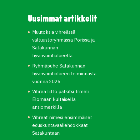
Uusimmat artikkelit
Muutoksia vihreässä
valtuustoryhmässä Porissa ja
Satakunnan
hyvinvointialueella
Ryhmäpuhe Satakunnan
hyvinvointialueen toiminnasta
vuonna 2025
Vihreä liitto palkitsi Irmeli
Elomaan kultaisella
ansiomerkillä
Vihreät nimesi ensimmäiset
eduskuntavaaliehdokkaat
Satakuntaan