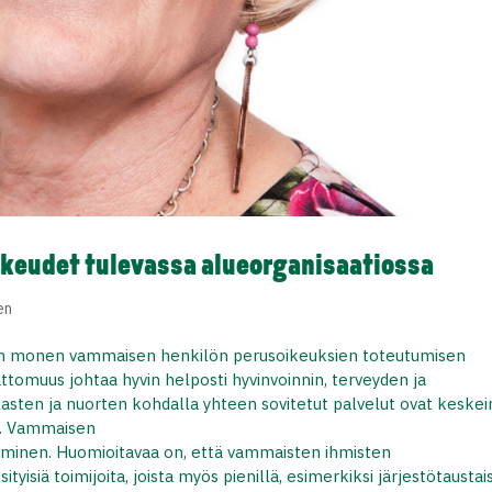
ikeudet tulevassa alueorganisaatiossa
en
 on monen vammaisen henkilön perusoikeuksien toteutumisen
tomuus johtaa hyvin helposti hyvinvoinnin, terveyden ja
asten ja nuorten kohdalla yhteen sovitetut palvelut ovat keske
tä. Vammaisen
yminen. Huomioitavaa on, että vammaisten ihmisten
yisiä toimijoita, joista myös pienillä, esimerkiksi järjestötaustais