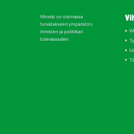
Vihreät on olemassa
Vi
turvatakseen ympäristön,
Vi
ihmisten ja politiikan
tulevaisuuden.
Ty
Li
Ti