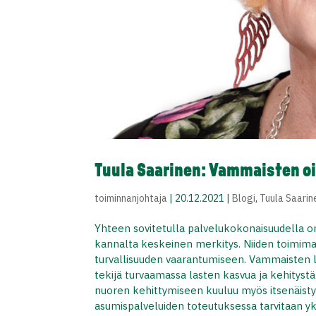
Tuula Saarinen: Vammaisten o
toiminnanjohtaja
|
20.12.2021
|
Blogi
,
Tuula Saarin
Yhteen sovitetulla palvelukokonaisuudella
kannalta keskeinen merkitys. Niiden toimimat
turvallisuuden vaarantumiseen. Vammaisten l
tekijä turvaamassa lasten kasvua ja kehitys
nuoren kehittymiseen kuuluu myös itsenäist
asumispalveluiden toteutuksessa tarvitaan yksit