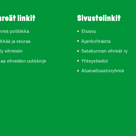
hreät linkit
Sivustolinkit
hreä politiikka
Etusivu
kkää ja seuraa
Ajankohtaista
ity vihreisiin
Satakunnan vihreät ry
laa vihreiden uutiskirje
Yhteystiedot
Aluevaltuustoryhmä