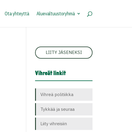
Ota yhteyttä
Aluevaltuustoryhmä
LIITY JÄSENEKSI
Vihreät linkit
Vihreä politiikka
Tykkää ja seuraa
Liity vihreisiin