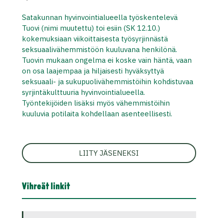
Satakunnan hyvinvointialueella työskentelevä
Tuovi (nimi muutettu) toi esiin (SK 12.10.)
kokemuksiaan viikoittaisesta työsyrjinnästä
seksuaalivähemmistöön kuuluvana henkilönä.
Tuovin mukaan ongelma ei koske vain häntä, vaan
on osa laajempaa ja hiljaisesti hyväksyttyä
seksuaali- ja sukupuolivähemmistöihin kohdistuvaa
syrjintäkulttuuria hyvinvointialueella.
Työntekijöiden lisäksi myös vähemmistöihin
kuuluvia potilaita kohdellaan asenteellisesti.
LIITY JÄSENEKSI
Vihreät linkit