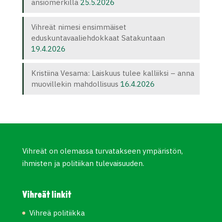
ansiomerkillä
25.5.2026
Vihreät nimesi ensimmäiset
eduskuntavaaliehdokkaat Satakuntaan
19.4.2026
Kristiina Vesama: Laiskuus tulee kalliiksi – anna
muovillekin mahdollisuus
16.4.2026
Vihreät on olemassa turvatakseen ympäristön,
ihmisten ja politiikan tulevaisuuden.
Vihreät linkit
Vihreä politiikka