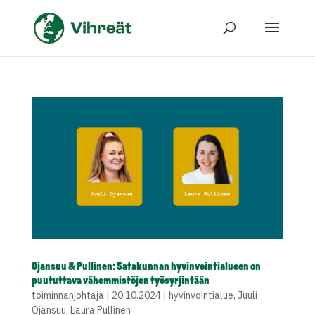
Ojansuu & Pullinen: Satakunnan hyvinvointialueen on
puututtava vähemmistöjen työsyrjintään
toiminnanjohtaja
|
20.10.2024
|
hyvinvointialue
,
Juuli
Ojansuu
,
Laura Pullinen