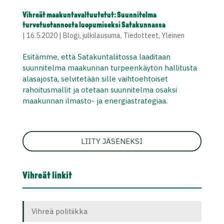
Vihreät maakuntavaltuutetut: Suunnitelma
turvetuotannosta luopumiseksi Satakunnassa
|
16.5.2020
|
Blogi
,
julkilausuma
,
Tiedotteet
,
Yleinen
Esitämme, että Satakuntaliitossa laaditaan
suunnitelma maakunnan turpeenkäytön hallitusta
alasajosta, selvitetään sille vaihtoehtoiset
rahoitusmallit ja otetaan suunnitelma osaksi
maakunnan ilmasto- ja energiastrategiaa.
LIITY JÄSENEKSI
Vihreät linkit
Vihreä politiikka