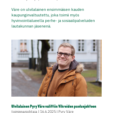
Väre on ulvilalainen ensimmäisen kauden
kaupunginvaltuutettu, joka toimii myös
hyvinvointialueella perhe- ja sosiaalipalveluiden
lautakunnan jäsenenä.
Ulvilalainen Pyry Väre valittiin Vihreiden puoluejohtoon
toiminnanjohtaja
|
16.6.2025
|
Pyry Väre