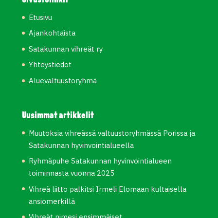
Sivustolinkit
Etusivu
Ajankohtaista
Satakunnan vihreät ry
Yhteystiedot
Aluevaltuustoryhmä
Uusimmat artikkelit
Muutoksia vihreässä valtuustoryhmässä Porissa ja
Satakunnan hyvinvointialueella
Ryhmäpuhe Satakunnan hyvinvointialueen
toiminnasta vuonna 2025
Vihreä liitto palkitsi Irmeli Elomaan kultaisella
ansiomerkillä
Vihreät nimesi ensimmäiset