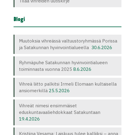
Tilaa vihreiden uutiskirje
Blogi
Muutoksia vihreässä valtuustoryhmässä Porissa
ja Satakunnan hyvinvointialueella
30.6.2026
Ryhmäpuhe Satakunnan hyvinvointialueen
toiminnasta vuonna 2025
8.6.2026
Vihreä liitto palkitsi Irmeli Elomaan kultaisella
ansiomerkillä
25.5.2026
Vihreät nimesi ensimmäiset
eduskuntavaaliehdokkaat Satakuntaan
19.4.2026
Kristiina Vesama: Laiskuus tulee kalliiksi – anna