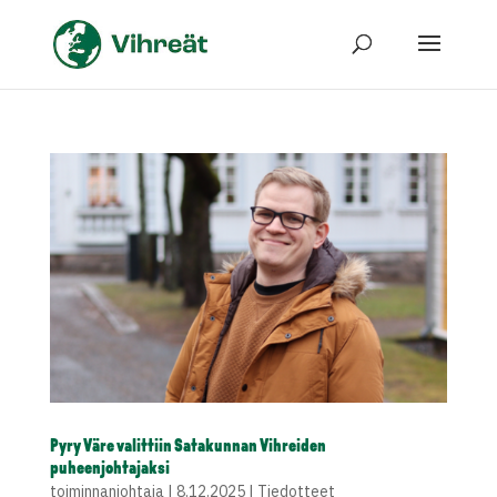
Pyry Väre valittiin Satakunnan Vihreiden
puheenjohtajaksi
toiminnanjohtaja
|
8.12.2025
|
Tiedotteet