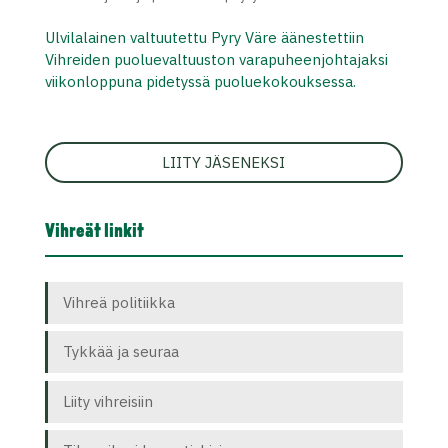
Ulvilalainen valtuutettu Pyry Väre äänestettiin
Vihreiden puoluevaltuuston varapuheenjohtajaksi
viikonloppuna pidetyssä puoluekokouksessa.
LIITY JÄSENEKSI
Vihreät linkit
Vihreä politiikka
Tykkää ja seuraa
Liity vihreisiin