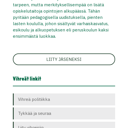
tarpeen, mutta merkityksellisempää on lisätä
opiskelutaitoja opintojen alkupäässä. Tähän
pyritään pedagogisella uudistuksella, pienten
lasten koululla, johon sisältyvät varhaiskasvatus,
esikoulu ja alkuopetuksen eli peruskoulun kaksi
ensimmäistä luokkaa.
LIITY JÄSENEKSI
Vihreät linkit
Vihreä politiikka
Tykkää ja seuraa
Liity vihreisiin