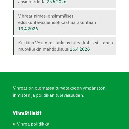
ansiomerkillä
25.5.2026
Vihreät nimesi ensimmäiset
eduskuntavaaliehdokkaat Satakuntaan
19.4.2026
Kristiina Vesama: Laiskuus tulee kalliiksi – anna
muovillekin mahdollisuus
16.4.2026
Vihreät on olemassa turvatakseen ympäristön,
ihmisten ja politiikan tulevaisuuden.
Vihreät linkit
Vihreä politiikka