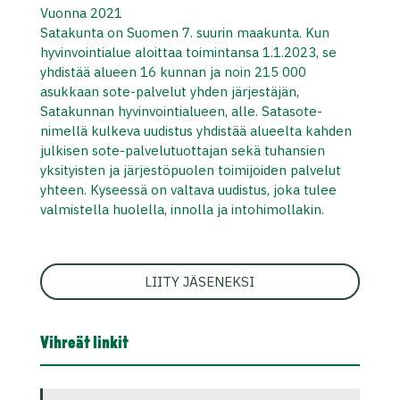
Vuonna 2021
Satakunta on Suomen 7. suurin maakunta. Kun
hyvinvointialue aloittaa toimintansa 1.1.2023, se
yhdistää alueen 16 kunnan ja noin 215 000
asukkaan sote-palvelut yhden järjestäjän,
Satakunnan hyvinvointialueen, alle. Satasote-
nimellä kulkeva uudistus yhdistää alueelta kahden
julkisen sote-palvelutuottajan sekä tuhansien
yksityisten ja järjestöpuolen toimijoiden palvelut
yhteen. Kyseessä on valtava uudistus, joka tulee
valmistella huolella, innolla ja intohimollakin.
LIITY JÄSENEKSI
Vihreät linkit