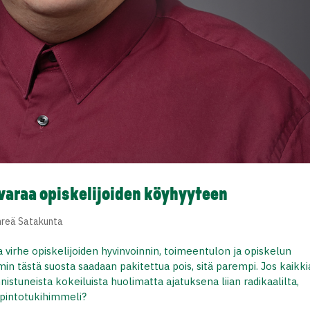
 varaa opiskelijoiden köyhyyteen
hreä Satakunta
a virhe opiskelijoiden hyvinvoinnin, toimeentulon ja opiskelun
 tästä suosta saadaan pakitettua pois, sitä parempi. Jos kaikki
stuneista kokeiluista huolimatta ajatuksena liian radikaalilta,
 opintotukihimmeli?