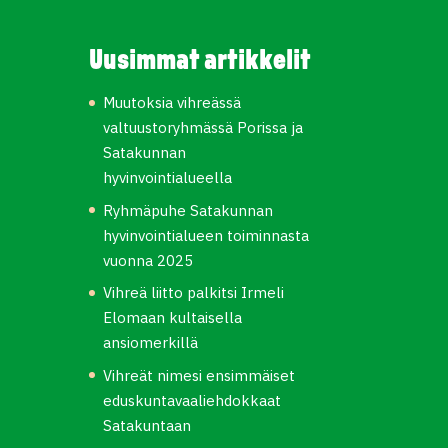
Uusimmat artikkelit
Muutoksia vihreässä
valtuustoryhmässä Porissa ja
Satakunnan
hyvinvointialueella
Ryhmäpuhe Satakunnan
hyvinvointialueen toiminnasta
vuonna 2025
Vihreä liitto palkitsi Irmeli
Elomaan kultaisella
ansiomerkillä
Vihreät nimesi ensimmäiset
eduskuntavaaliehdokkaat
Satakuntaan