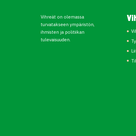
Vihreät on olemassa
Vi
turvatakseen ympäristön,
Vi
ihmisten ja politiikan
tulevaisuuden.
Ty
Li
Ti