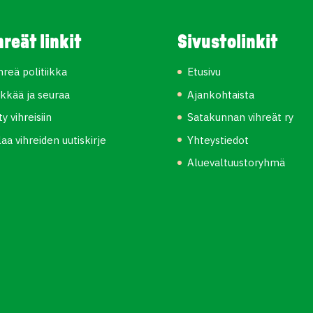
hreät linkit
Sivustolinkit
hreä politiikka
Etusivu
kkää ja seuraa
Ajankohtaista
ity vihreisiin
Satakunnan vihreät ry
laa vihreiden uutiskirje
Yhteystiedot
Aluevaltuustoryhmä