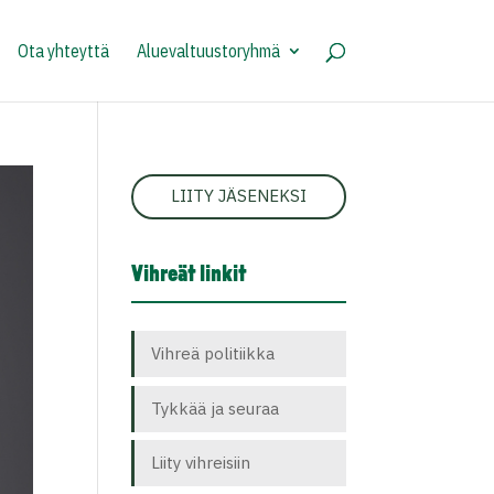
Ota yhteyttä
Aluevaltuustoryhmä
LIITY JÄSENEKSI
Vihreät linkit
Vihreä politiikka
Tykkää ja seuraa
Liity vihreisiin