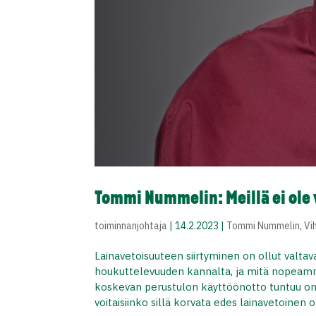
Tommi Nummelin: Meillä ei ole
toiminnanjohtaja
|
14.2.2023
|
Tommi Nummelin
,
Vi
Lainavetoisuuteen siirtyminen on ollut valtav
houkuttelevuuden kannalta, ja mitä nopeammin
koskevan perustulon käyttöönotto tuntuu onni
voitaisiinko sillä korvata edes lainavetoinen