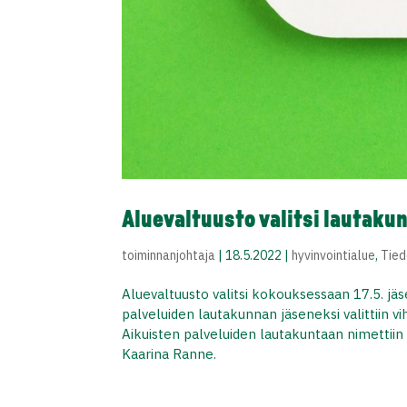
Aluevaltuusto valitsi lautaku
toiminnanjohtaja
|
18.5.2022
|
hyvinvointialue
,
Tied
Aluevaltuusto valitsi kokouksessaan 17.5. jä
palveluiden lautakunnan jäseneksi valittiin v
Aikuisten palveluiden lautakuntaan nimettii
Kaarina Ranne.