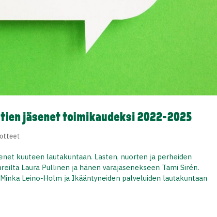
ntien jäsenet toimikaudeksi 2022-2025
otteet
senet kuuteen lautakuntaan. Lasten, nuorten ja perheiden
ihreiltä Laura Pullinen ja hänen varajäsenekseen Tami Sirén.
n Minka Leino-Holm ja Ikääntyneiden palveluiden lautakuntaan