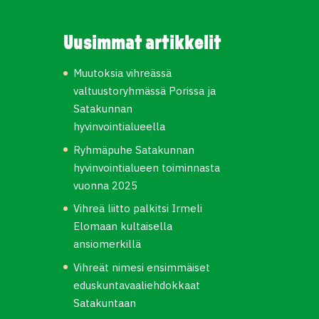
Uusimmat artikkelit
Muutoksia vihreässä
valtuustoryhmässä Porissa ja
Satakunnan
hyvinvointialueella
Ryhmäpuhe Satakunnan
hyvinvointialueen toiminnasta
vuonna 2025
Vihreä liitto palkitsi Irmeli
Elomaan kultaisella
ansiomerkillä
Vihreät nimesi ensimmäiset
eduskuntavaaliehdokkaat
Satakuntaan