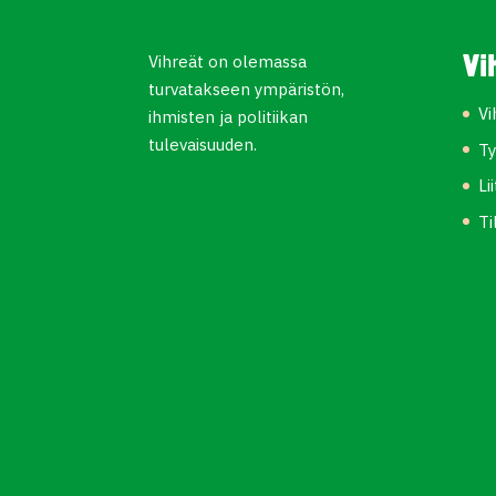
Vihreät on olemassa
Vi
turvatakseen ympäristön,
Vi
ihmisten ja politiikan
tulevaisuuden.
Ty
Li
Ti