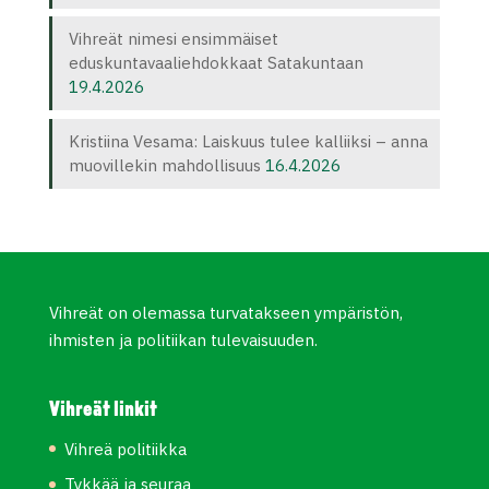
Vihreät nimesi ensimmäiset
eduskuntavaaliehdokkaat Satakuntaan
19.4.2026
Kristiina Vesama: Laiskuus tulee kalliiksi – anna
muovillekin mahdollisuus
16.4.2026
Vihreät on olemassa turvatakseen ympäristön,
ihmisten ja politiikan tulevaisuuden.
Vihreät linkit
Vihreä politiikka
Tykkää ja seuraa