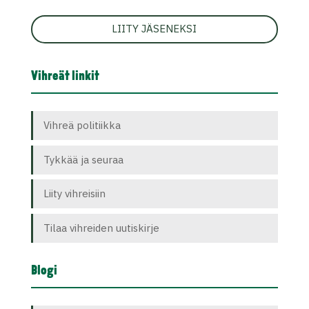
LIITY JÄSENEKSI
Vihreät linkit
Vihreä politiikka
Tykkää ja seuraa
Liity vihreisiin
Tilaa vihreiden uutiskirje
Blogi