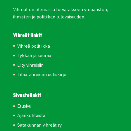
Vihreät on olemassa turvatakseen ympäristön,
ihmisten ja politiikan tulevaisuuden.
Vihreät linkit
Vihreä politiikka
Tykkää ja seuraa
Liity vihreisiin
Tilaa vihreiden uutiskirje
Sivustolinkit
Etusivu
Ajankohtaista
Satakunnan vihreät ry