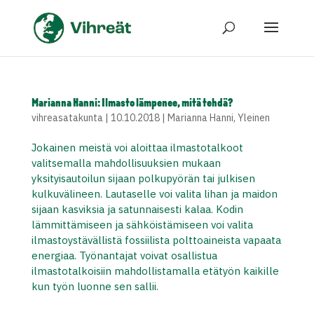
Marianna Hanni: Ilmasto lämpenee, mitä tehdä?
vihreasatakunta
|
10.10.2018
|
Marianna Hanni
,
Yleinen
Jokainen meistä voi aloittaa ilmastotalkoot
valitsemalla mahdollisuuksien mukaan
yksityisautoilun sijaan polkupyörän tai julkisen
kulkuvälineen. Lautaselle voi valita lihan ja maidon
sijaan kasviksia ja satunnaisesti kalaa. Kodin
lämmittämiseen ja sähköistämiseen voi valita
ilmastoystävällistä fossiilista polttoaineista vapaata
energiaa. Työnantajat voivat osallistua
ilmastotalkoisiin mahdollistamalla etätyön kaikille
kun työn luonne sen sallii.