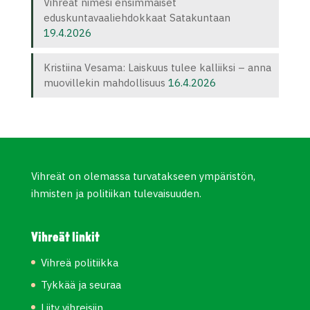
Vihreät nimesi ensimmäiset
eduskuntavaaliehdokkaat Satakuntaan
19.4.2026
Kristiina Vesama: Laiskuus tulee kalliiksi – anna
muovillekin mahdollisuus
16.4.2026
Vihreät on olemassa turvatakseen ympäristön,
ihmisten ja politiikan tulevaisuuden.
Vihreät linkit
Vihreä politiikka
Tykkää ja seuraa
Liity vihreisiin