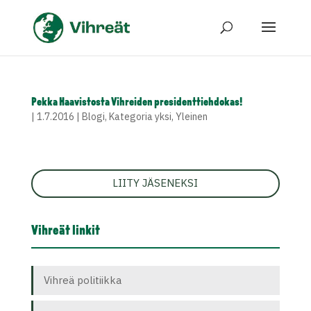
Pekka Haavistosta Vihreiden presidenttiehdokas!
|
1.7.2016
|
Blogi
,
Kategoria yksi
,
Yleinen
LIITY JÄSENEKSI
Vihreät linkit
Vihreä politiikka