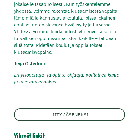
jokaiselle tasapuolisesti. Kun työskentelemme
yhdessä, voimme rakentaa kiusaamisesta vapaita,
lämpimiä ja kannustavia kouluja, joissa jokainen
oppilas tuntee olevansa hyväksytty ja turvassa.
Yhdessä voimme luoda aidosti yhdenvertaisen ja
turvallisen oppimisympäristön kaikille – tehdään
siitä totta. Pidetään koulut ja oppilaitokset
kiusaamisvapaina!
Teija Österlund
Erityisopettaja- ja opinto-ohjaaja, porilainen kunta-
ja aluevaaliehdokas
LIITY JÄSENEKSI
Vihreät linkit