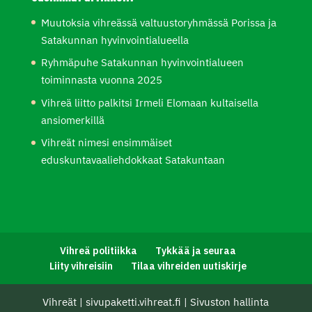
Muutoksia vihreässä valtuustoryhmässä Porissa ja
Satakunnan hyvinvointialueella
Ryhmäpuhe Satakunnan hyvinvointialueen
toiminnasta vuonna 2025
Vihreä liitto palkitsi Irmeli Elomaan kultaisella
ansiomerkillä
Vihreät nimesi ensimmäiset
eduskuntavaaliehdokkaat Satakuntaan
Vihreä politiikka
Tykkää ja seuraa
Liity vihreisiin
Tilaa vihreiden uutiskirje
Vihreät
|
sivupaketti.vihreat.fi
|
Sivuston hallinta