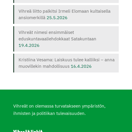
Vihreä liitto palkitsi Irmeli Elomaan kultaisella
ansiomerkillä
25.5.2026
Vihreät nimesi ensimmäiset
eduskuntavaaliehdokkaat Satakuntaan
19.4.2026
Kristiina Vesama: Laiskuus tulee kalliiksi – anna
muovillekin mahdollisuus
16.4.2026
Vihreät on olemassa turvatakseen ympäristön,
ihmisten ja politiikan tulevaisuuden.