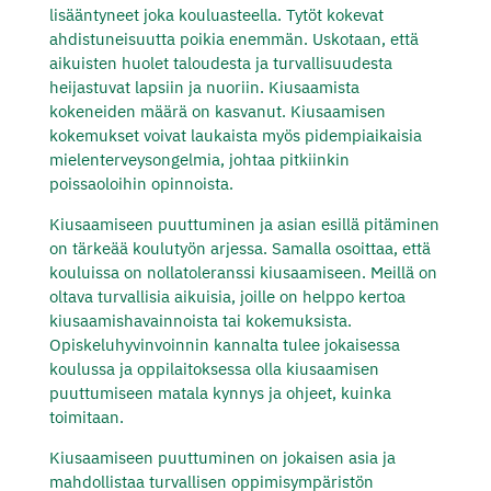
lisääntyneet joka kouluasteella. Tytöt kokevat
ahdistuneisuutta poikia enemmän. Uskotaan, että
aikuisten huolet taloudesta ja turvallisuudesta
heijastuvat lapsiin ja nuoriin. Kiusaamista
kokeneiden määrä on kasvanut. Kiusaamisen
kokemukset voivat laukaista myös pidempiaikaisia
mielenterveysongelmia, johtaa pitkiinkin
poissaoloihin opinnoista.
Kiusaamiseen puuttuminen ja asian esillä pitäminen
on tärkeää koulutyön arjessa. Samalla osoittaa, että
kouluissa on nollatoleranssi kiusaamiseen. Meillä on
oltava turvallisia aikuisia, joille on helppo kertoa
kiusaamishavainnoista tai kokemuksista.
Opiskeluhyvinvoinnin kannalta tulee jokaisessa
koulussa ja oppilaitoksessa olla kiusaamisen
puuttumiseen matala kynnys ja ohjeet, kuinka
toimitaan.
Kiusaamiseen puuttuminen on jokaisen asia ja
mahdollistaa turvallisen oppimisympäristön