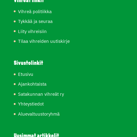
Vihreät linkit
Vihreä politiikka
Tykkää ja seuraa
Liity vihreisiin
Tilaa vihreiden uutiskirje
Sivustolinkit
Etusivu
Ajankohtaista
Satakunnan vihreät ry
Yhteystiedot
Aluevaltuustoryhmä
Uusimmat artikkelit