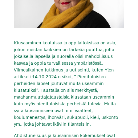
Kiusaaminen kouluissa ja oppilaitoksissa on asia,
johon meidän kaikkien on tärkeää puuttua, jotta
jokaisella lapsella ja nuorella olisi mahdollisuus
kasvaa ja oppia turvallisessa ympäristössä.
Viimeaikainen tutkimus ja uutisointi, kuten Ylen
artikkeli 14.10.2024 otsikoi, ” Pienituloisten
perheiden lapset joutuvat muita useammin
kiusatuiksi”. Taustalla on siis merkitystä,
maahanmuuttajataustaisia kiusataan useammin
kuin myös pienituloisista perheistä tulevia. Muita
syitä kiusaamiseen ovat mm. vaatteet,
koulumenestys, ihonväri, sukupuoli, kieli, uskonto
ym., jotka johtavat ikäviin tilanteisiin.
Ahdistuneisuus ja kiusaamisen kokemukset ovat