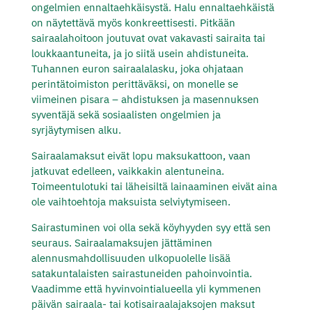
ongelmien ennaltaehkäisystä. Halu ennaltaehkäistä
on näytettävä myös konkreettisesti. Pitkään
sairaalahoitoon joutuvat ovat vakavasti sairaita tai
loukkaantuneita, ja jo siitä usein ahdistuneita.
Tuhannen euron sairaalalasku, joka ohjataan
perintätoimiston perittäväksi, on monelle se
viimeinen pisara – ahdistuksen ja masennuksen
syventäjä sekä sosiaalisten ongelmien ja
syrjäytymisen alku.
Sairaalamaksut eivät lopu maksukattoon, vaan
jatkuvat edelleen, vaikkakin alentuneina.
Toimeentulotuki tai läheisiltä lainaaminen eivät aina
ole vaihtoehtoja maksuista selviytymiseen.
Sairastuminen voi olla sekä köyhyyden syy että sen
seuraus. Sairaalamaksujen jättäminen
alennusmahdollisuuden ulkopuolelle lisää
satakuntalaisten sairastuneiden pahoinvointia.
Vaadimme että hyvinvointialueella yli kymmenen
päivän sairaala- tai kotisairaalajaksojen maksut