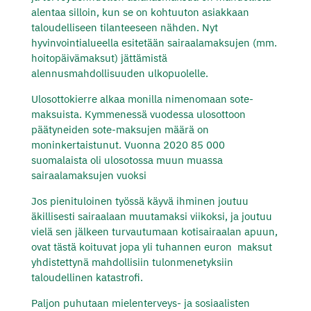
alentaa silloin, kun se on kohtuuton asiakkaan
taloudelliseen tilanteeseen nähden. Nyt
hyvinvointialueella esitetään sairaalamaksujen (mm.
hoitopäivämaksut) jättämistä
alennusmahdollisuuden ulkopuolelle.
Ulosottokierre alkaa monilla nimenomaan sote-
maksuista.
Kymmenessä vuodessa ulosottoon
päätyneiden sote-maksujen määrä on
moninkertaistunut. Vuonna 2020 85 000
suomalaista oli ulosotossa muun muassa
sairaalamaksujen vuoksi
Jos pienituloinen työssä käyvä ihminen joutuu
äkillisesti sairaalaan muutamaksi viikoksi, ja joutuu
vielä sen jälkeen turvautumaan kotisairaalan apuun,
ovat tästä koituvat jopa yli tuhannen euron maksut
yhdistettynä mahdollisiin tulonmenetyksiin
taloudellinen katastrofi.
Paljon puhutaan mielenterveys- ja sosiaalisten