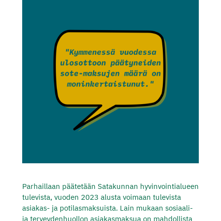
Parhaillaan päätetään Satakunnan hyvinvointialueen
tulevista, vuoden 2023 alusta voimaan tulevista
asiakas- ja potilasmaksuista. Lain mukaan sosiaali-
ja terveydenhuollon asiakasmaksua on mahdollista