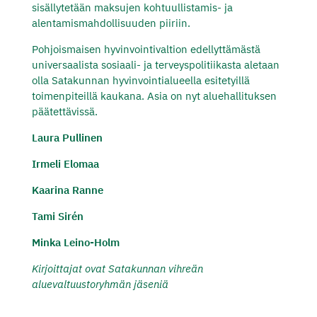
sisällytetään maksujen kohtuullistamis- ja
alentamismahdollisuuden piiriin.
Pohjoismaisen hyvinvointivaltion edellyttämästä
universaalista sosiaali- ja terveyspolitiikasta aletaan
olla Satakunnan hyvinvointialueella esitetyillä
toimenpiteillä kaukana. Asia on nyt aluehallituksen
päätettävissä.
Laura Pullinen
Irmeli Elomaa
Kaarina Ranne
Tami Sirén
Minka Leino-Holm
Kirjoittajat ovat Satakunnan vihreän
aluevaltuustoryhmän jäseniä