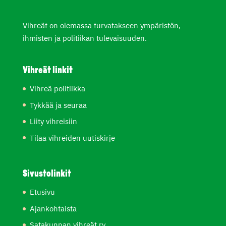
Vihreät on olemassa turvatakseen ympäristön,
ihmisten ja politiikan tulevaisuuden.
Vihreät linkit
Vihreä politiikka
Tykkää ja seuraa
Liity vihreisiin
Tilaa vihreiden uutiskirje
Sivustolinkit
Etusivu
Ajankohtaista
Satakunnan vihreät ry