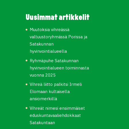
Uusimmat artikkelit
Muutoksia vihreässä
valtuustoryhmässä Porissa ja
Satakunnan
hyvinvointialueella
Ryhmäpuhe Satakunnan
hyvinvointialueen toiminnasta
vuonna 2025
Vihreä liitto palkitsi Irmeli
Elomaan kultaisella
ansiomerkillä
Vihreät nimesi ensimmäiset
eduskuntavaaliehdokkaat
Satakuntaan