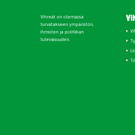
Vihreät on olemassa
Vi
turvatakseen ympäristön,
Vi
ihmisten ja politiikan
tulevaisuuden.
Ty
Li
Ti