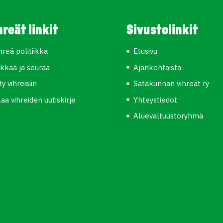
hreät linkit
Sivustolinkit
hreä politiikka
Etusivu
kkää ja seuraa
Ajankohtaista
ity vihreisiin
Satakunnan vihreät ry
laa vihreiden uutiskirje
Yhteystiedot
Aluevaltuustoryhmä