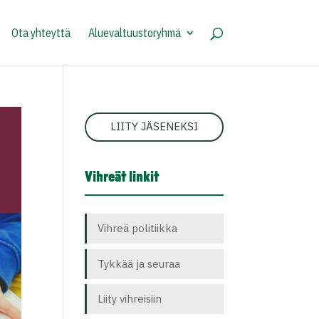
Ota yhteyttä
Aluevaltuustoryhmä
LIITY JÄSENEKSI
Vihreät linkit
Vihreä politiikka
Tykkää ja seuraa
Liity vihreisiin