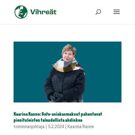
Kaarina Ranne: Sote-asiakasmaksut pahentavat
pienituloisten taloudellista ahdinkoa
toiminnanjohtaja
|
5.2.2024
|
Kaarina Ranne