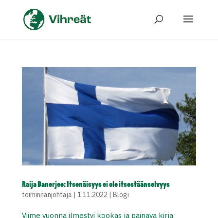
Raija Banerjee: Itsenäisyys ei ole itsestäänselvyys
toiminnanjohtaja
|
1.11.2022
|
Blogi
Viime vuonna ilmestyi kookas ja painava kirja