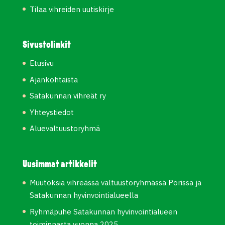
Tilaa vihreiden uutiskirje
Sivustolinkit
Etusivu
Ajankohtaista
Satakunnan vihreät ry
Yhteystiedot
Aluevaltuustoryhmä
Uusimmat artikkelit
Muutoksia vihreässä valtuustoryhmässä Porissa ja
Satakunnan hyvinvointialueella
Ryhmäpuhe Satakunnan hyvinvointialueen
toiminnasta vuonna 2025