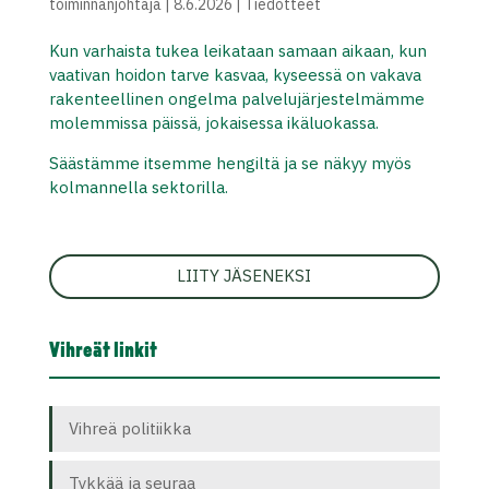
toiminnanjohtaja
|
8.6.2026
|
Tiedotteet
Kun varhaista tukea leikataan samaan aikaan, kun
vaativan hoidon tarve kasvaa, kyseessä on vakava
rakenteellinen ongelma palvelujärjestelmämme
molemmissa päissä, jokaisessa ikäluokassa.
Säästämme itsemme hengiltä ja se näkyy myös
kolmannella sektorilla.
LIITY JÄSENEKSI
Vihreät linkit
Vihreä politiikka
Tykkää ja seuraa