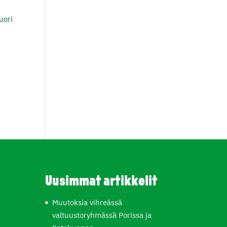
uori
Uusimmat artikkelit
Muutoksia vihreässä
valtuustoryhmässä Porissa ja