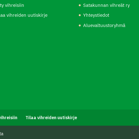
ity vihreisiin
Satakunnan vihreät ry
laa vihreiden uutiskirje
Yhteystiedot
Aluevaltuustoryhmä
vihreisiin
Tilaa vihreiden uutiskirje
ta