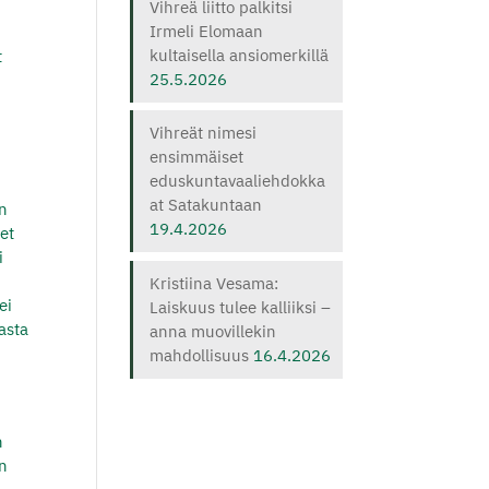
Vihreä liitto palkitsi
Irmeli Elomaan
kultaisella ansiomerkillä
t
25.5.2026
Vihreät nimesi
ensimmäiset
eduskuntavaaliehdokka
at Satakuntaan
on
19.4.2026
eet
i
Kristiina Vesama:
ei
Laiskuus tulee kalliiksi –
masta
anna muovillekin
mahdollisuus
16.4.2026
n
on