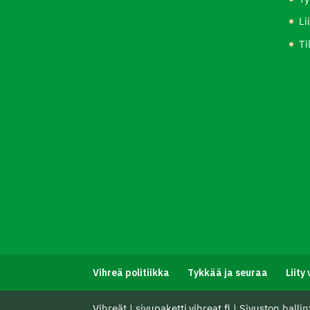
Li
Ti
Vihreä politiikka
Tykkää ja seuraa
Liity 
Vihreät
|
sivupaketti.vihreat.fi
|
Sivuston hallin