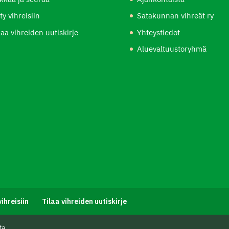
ity vihreisiin
Satakunnan vihreät ry
laa vihreiden uutiskirje
Yhteystiedot
Aluevaltuustoryhmä
vihreisiin
Tilaa vihreiden uutiskirje
ta