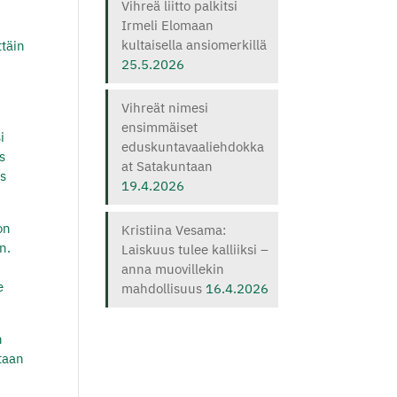
Vihreä liitto palkitsi
Irmeli Elomaan
kultaisella ansiomerkillä
ttäin
25.5.2026
Vihreät nimesi
ensimmäiset
i
eduskuntavaaliehdokka
s
at Satakuntaan
os
19.4.2026
on
Kristiina Vesama:
n.
Laiskuus tulee kalliiksi –
anna muovillekin
e
mahdollisuus
16.4.2026
n
etaan