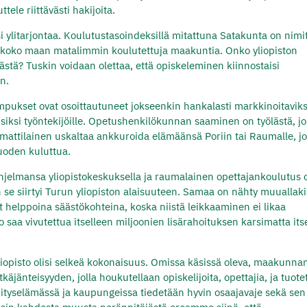
tele riittävästi hakijoita.
si ylitarjontaa. Koulutustasoindeksillä mitattuna Satakunta on nimi
koko maan matalimmin koulutettuja maakuntia. Onko yliopiston
ästä? Tuskin voidaan olettaa, että opiskeleminen kiinnostaisi
n.
pukset ovat osoittautuneet jokseenkin hankalasti markkinoitaviks
vaisiksi työntekijöille. Opetushenkilökunnan saaminen on työlästä, jo
mattilainen uskaltaa ankkuroida elämäänsä Poriin tai Raumalle, j
uoden kuluttua.
 ohjelmansa yliopistokeskuksella ja raumalainen opettajankoulutus 
un se siirtyi Turun yliopiston alaisuuteen. Samaa on nähty muuallaki
t helppoina säästökohteina, koska niistä leikkaaminen ei likaa
saa vivutettua itselleen miljoonien lisärahoituksen karsimatta its
yliopisto olisi selkeä kokonaisuus. Omissa käsissä oleva, maakunna
äjänteisyyden, jolla houkutellaan opiskelijoita, opettajia, ja tuot
rityselämässä ja kaupungeissa tiedetään hyvin osaajavaje sekä sen