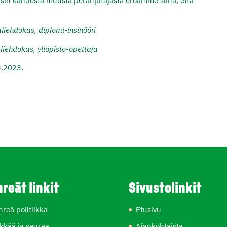
sin kahdesta muusta peränpitäjästä eroamme siinä, että
iehdokas, diplomi-insinööri
iehdokas, yliopisto-opettaja
3.2023.
hreät linkit
Sivustolinkit
hreä politiikka
Etusivu
kkää ja seuraa
Ajankohtaista