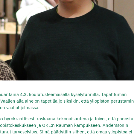
auantaina 4.3. koulutusteemaisella kyselytunnilla. Tapahtuman
aalien alla aihe on tapetilla jo siksikin, että yliopiston perustami
en vaaliohjelmassa.
stoa byrokraattisesti raskaana kokonaisuutena ja toivoi, että panost
in yliopistokeskukseen ja OKL:n Rauman kampukseen. Anderssonin
unut tarveselvitys. Siinä päädyttiin siihen, että omaa yliopistoa ei