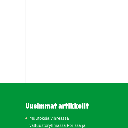
Uusimmat artikkelit
Muutoksia vihreässä
valtuustoryhmässä Porissa ja