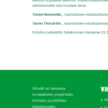
kasvua torppaava vaikutus. Koulutustasoindek
valmistuneille olisi huutava tarve.
Tommi
Nummelin
,
raumalainen
eduskuntavaal
Tarmo Thorström
,
raumalainen eduskuntavaal
Kirjoitus julkaistiin Satakunnan Kansassa 21.
Vihreät on olemassa
Vi
turvatakseen ympäristön,
Vi
ihmisten ja politiikan
tulevaisuuden.
Ty