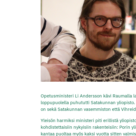
Opetusministeri Li Andersson kävi Raumalla l
loppupuolella puhututti Satakunnan yliopisto. V
on sekä Satakunnan vasemmiston että Vihreid
Yleisön harmiksi ministeri piti erillistä yliopi
kohdistettaisiin nykyisiin rakenteisiin: Por
kantaa puoltaa myös kaksi vuotta sitten valmist