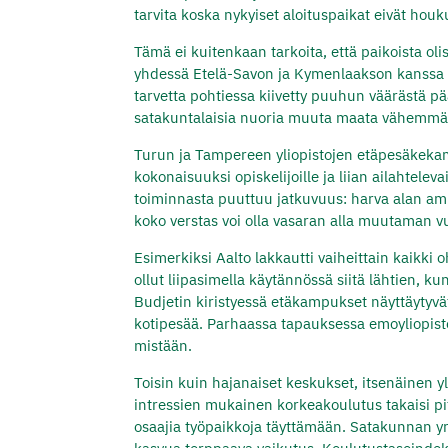
tarvita koska nykyiset aloituspaikat eivät houkut
Tämä ei kuitenkaan tarkoita, että paikoista oli
yhdessä Etelä-Savon ja Kymenlaakson kanssa 
tarvetta pohtiessa kiivetty puuhun väärästä pä
satakuntalaisia nuoria muuta maata vähemmä
Turun ja Tampereen yliopistojen etäpesäkekam
kokonaisuuksi opiskelijoille ja liian ailahtele
toiminnasta puuttuu jatkuvuus: harva alan am
koko verstas voi olla vasaran alla muutaman v
Esimerkiksi Aalto lakkautti vaiheittain kaikki
ollut liipasimella käytännössä siitä lähtien, k
Budjetin kiristyessä etäkampukset näyttäytyvä
kotipesää. Parhaassa tapauksessa emoyliopisto 
mistään.
Toisin kuin hajanaiset keskukset, itsenäinen 
intressien mukainen korkeakoulutus takaisi pitk
osaajia työpaikkoja täyttämään. Satakunnan y