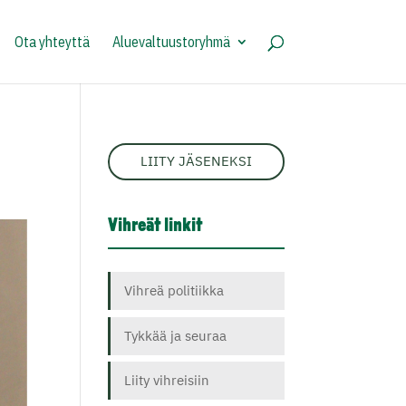
Ota yhteyttä
Aluevaltuustoryhmä
LIITY JÄSENEKSI
Vihreät linkit
Vihreä politiikka
Tykkää ja seuraa
Liity vihreisiin