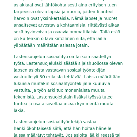
asiakkaat ovat lähtökohtaisesti aina erityisen tuen
tarpeessa olevia lapsia ja nuoria, joiden tilanteet
harvoin ovat yksinkertaisia. Nämä lapset ja nuoret
ansaitsevat arvostavia kohtaamisia, riittävästi aikaa
sekä hyvinvoivia ja osaavia ammattilaisia. Tällä erää
on kuitenkin oltava kiitollinen siitä, että lailla
ylipäätään määrätään asiassa jotain.
Lastensuojelun
sosiaalityö on tarkoin säädeltyä
työtä. Lastensuojelulaki säätää sijaishuollossa olevan
lapsen asioista vastaavan sosiaalityöntekijän
vastuulle yli 30 erilaista tehtävää. Laissa määrätään
lukuisia muitakin sosiaalityöntekijälle kuuluvia
vastuita, ja työn arki tuo monenlaista muuta
tekemistä. Lastensuojelulain lisäksi työssä tulee
tuntea ja osata soveltaa useaa kymmentä muuta
lakia.
Lastensuojelun sosiaalityöntekijä vastaa
henkilökohtaisesti siitä, että hän hoitaa hänelle
laissa määrätyt tehtävät. Jos asioita jää kiireessä tai