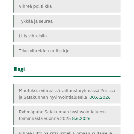
Vihreä politiikka
Tykkää ja seuraa
Liity vihreisiin
Tilaa vihreiden uutiskirje
Blogi
Muutoksia vihreässä valtuustoryhmässä Porissa
ja Satakunnan hyvinvointialueella
30.6.2026
Ryhmäpuhe Satakunnan hyvinvointialueen
toiminnasta vuonna 2025
8.6.2026
Vihreä liitto palkitsi Irmeli Elomaan kultaisella