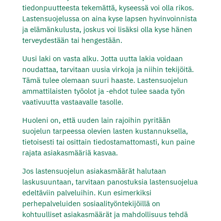
tiedonpuutteesta tekemättä, kyseessä voi olla rikos.
Lastensuojelussa on aina kyse lapsen hyvinvoinnista
ja elämänkulusta, joskus voi lisäksi olla kyse hänen
terveydestään tai hengestään.
Uusi
laki on vasta alku. Jotta uutta lakia voidaan
noudattaa, tarvitaan uusia virkoja ja niihin tekijöitä.
Tämä tulee olemaan suuri haaste. Lastensuojelun
ammattilaisten työolot ja -ehdot tulee saada työn
vaativuutta vastaavalle tasolle.
Huoleni on, että uuden lain rajoihin pyritään
suojelun tarpeessa olevien lasten kustannuksella,
tietoisesti tai osittain tiedostamattomasti, kun paine
rajata asiakasmääriä kasvaa.
Jos lastensuojelun asiakasmäärät halutaan
laskusuuntaan, tarvitaan panostuksia lastensuojelua
edeltäviin palveluihin. Kun esimerkiksi
perhepalveluiden sosiaalityöntekijöillä on
kohtuulliset asiakasmäärät ja mahdollisuus tehdä