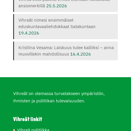
ansiomerkillä
25.5.2026
Vihreät nimesi ensimmäiset
eduskuntavaaliehdokkaat Satakuntaan
19.4.2026
Kristiina Vesama: Laiskuus tulee kalliiksi – anna
muovillekin mahdollisuus
16.4.2026
Vihreät on olemassa turvatakseen ympäristön,
ihmisten ja politiikan tulevaisuuden.
Vihreät linkit
Vihreä politiikka