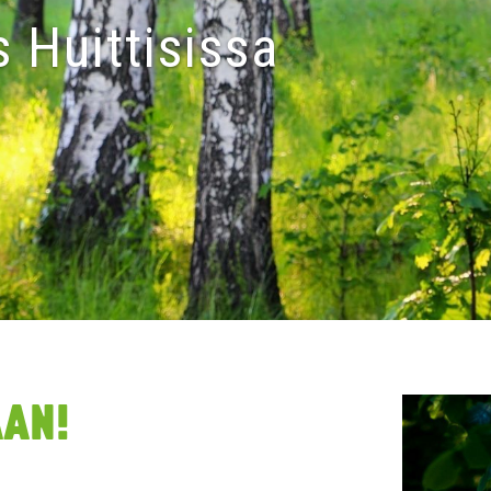
s Huittisissa
AAN!