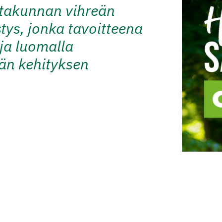
Satakunnan vihreän
stys, jonka tavoitteena
oja luomalla
vän kehityksen