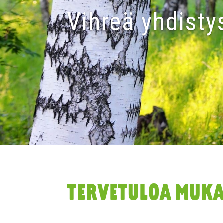
Vihreä yhdisty
TERVETULOA MUK