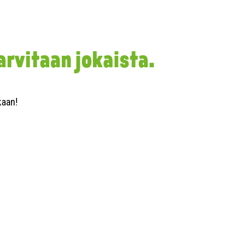
rvitaan jokaista.
kaan!