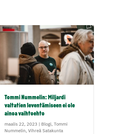
Tommi Nummelin: Miljardi
valtatien leventämiseen ei ole
ainoa vaihtoehto
maalis 22, 2023
|
Blogi
,
Tommi
Nummelin
,
Vihreä Satakunta