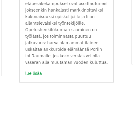
etäpesäkekampukset ovat osoittautuneet
jokseenkin hankalasti markkinoitaviksi
kokonaisuuksi opiskelijoille ja liian
ailahtelevaisiksi työntekijöille.
Opetushenkilökunnan saaminen on
työlästä, jos toiminnasta puuttuu
jatkuvuus: harva alan ammattilainen
uskaltaa ankkuroida elämäänsä Poriin
tai Raumalle, jos koko verstas voi olla
vasaran alla muutaman vuoden kuluttua.
lue lisää