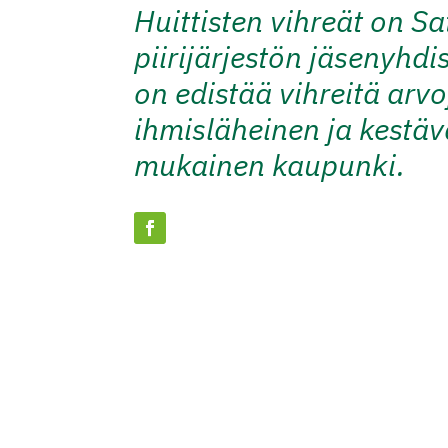
Huittisten vihreät on 
piirijärjestön jäsenyhdi
on edistää vihreitä arv
ihmisläheinen ja kestä
mukainen kaupunki.