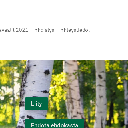
avaalit 2021
Yhdistys
Yhteystiedot
Liity
Ehdota ehdokasta