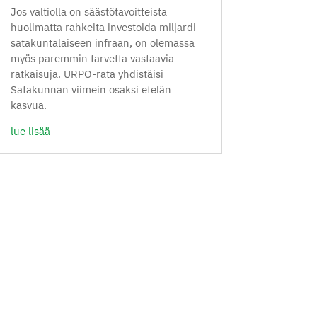
Jos valtiolla on säästötavoitteista
huolimatta rahkeita investoida miljardi
satakuntalaiseen infraan, on olemassa
myös paremmin tarvetta vastaavia
ratkaisuja. URPO-rata yhdistäisi
Satakunnan viimein osaksi etelän
kasvua.
lue lisää