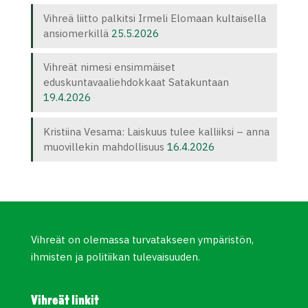
Vihreä liitto palkitsi Irmeli Elomaan kultaisella
ansiomerkillä
25.5.2026
Vihreät nimesi ensimmäiset
eduskuntavaaliehdokkaat Satakuntaan
19.4.2026
Kristiina Vesama: Laiskuus tulee kalliiksi – anna
muovillekin mahdollisuus
16.4.2026
Vihreät on olemassa turvatakseen ympäristön,
ihmisten ja politiikan tulevaisuuden.
Vihreät linkit