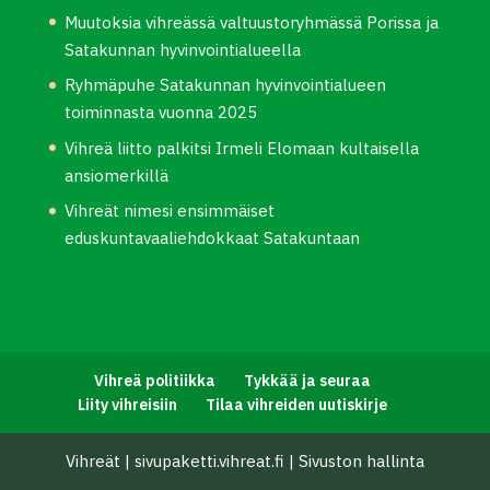
Muutoksia vihreässä valtuustoryhmässä Porissa ja
Satakunnan hyvinvointialueella
Ryhmäpuhe Satakunnan hyvinvointialueen
toiminnasta vuonna 2025
Vihreä liitto palkitsi Irmeli Elomaan kultaisella
ansiomerkillä
Vihreät nimesi ensimmäiset
eduskuntavaaliehdokkaat Satakuntaan
Vihreä politiikka
Tykkää ja seuraa
Liity vihreisiin
Tilaa vihreiden uutiskirje
Vihreät
|
sivupaketti.vihreat.fi
|
Sivuston hallinta