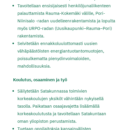
Tavoitellaan ensisijaisesti henkilöjunaliikenteen
palauttamista Rauma-Kokemäki välille, Pori-
Niinisalo -radan uudelleenrakentamista ja lopulta
myös URPO-radan (Uusikaupunki–Rauma–Pori)
rakentamista.
Selvitetään ennakkoluulottomasti uusien
vähäpäästöisten energiantuotantomuotojen,
poissulkematta
pienydinvoimaloiden,
mahdollisuuksia.
Koulutus, osaaminen ja työ
Säilytetään Satakunnassa toimivien
korkeakoulujen yksiköt vähintään nykyisellä
tasolla. Paikataan osaajavajetta lisäämällä
korkeakoulutusta ja tavoitellaan Satakuntaan
oman yliopiston perustamista.
Tuetaan oppilaitoksia kansainvälisten