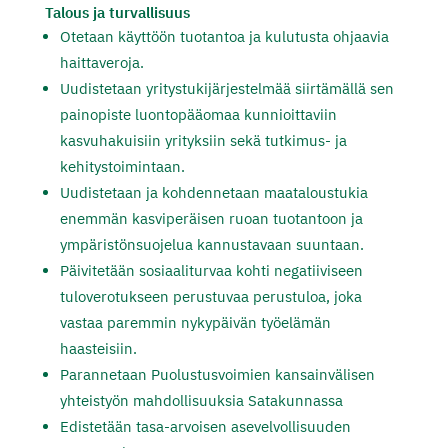
Talous ja turvallisuus
Otetaan käyttöön tuotantoa ja kulutusta ohjaavia
haittaveroja.
Uudistetaan yritystukijärjestelmää siirtämällä sen
painopiste
luontopääomaa kunnioittaviin
kasvuhakuisiin yrityksiin sekä tutkimus- ja
kehitystoimintaan.
Uudistetaan ja kohdennetaan maataloustukia
enemmän kasviperäisen ruoan tuotantoon ja
ympäristönsuojelua kannustavaan suuntaan.
Päivitetään sosiaaliturvaa kohti negatiiviseen
tuloverotukseen perustuvaa perustuloa, joka
vastaa paremmin nykypäivän työelämän
haasteisiin.
Parannetaan Puolustusvoimien kansainvälisen
yhteistyön mahdollisuuksia Satakunnassa
Edistetään tasa-arvoisen asevelvollisuuden