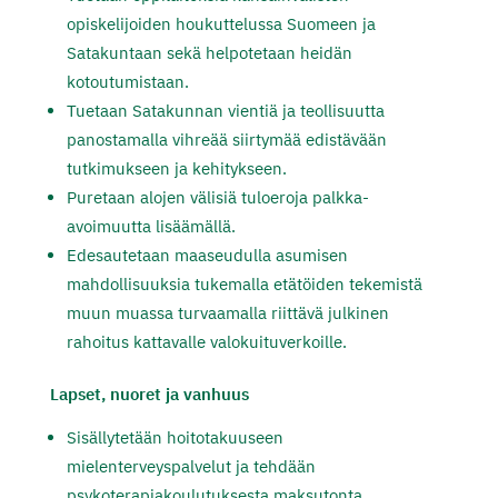
opiskelijoiden houkuttelussa Suomeen ja
Satakuntaan sekä helpotetaan heidän
kotoutumistaan.
Tuetaan Satakunnan vientiä ja teollisuutta
panostamalla vihreää siirtymää edistävään
tutkimukseen ja kehitykseen.
Puretaan alojen välisiä tuloeroja palkka-
avoimuutta lisäämällä.
Edesautetaan maaseudulla asumisen
mahdollisuuksia tukemalla etätöiden tekemistä
muun muassa turvaamalla riittävä julkinen
rahoitus kattavalle valokuituverkoille.
Lapset, nuoret ja vanhuus
Sisällytetään hoitotakuuseen
mielenterveyspalvelut ja tehdään
psykoterapiakoulutuksesta maksutonta.