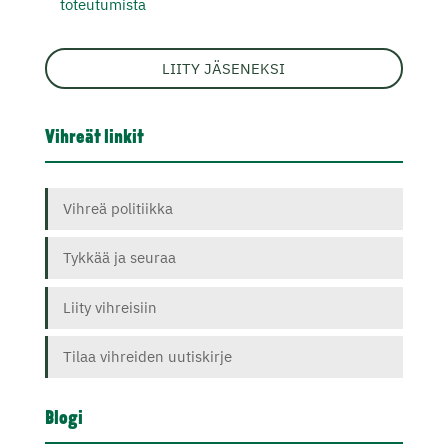
toteutumista
LIITY JÄSENEKSI
Vihreät linkit
Vihreä politiikka
Tykkää ja seuraa
Liity vihreisiin
Tilaa vihreiden uutiskirje
Blogi