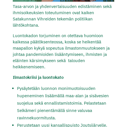
Tasa-arvon ja yhdenvertaisuuden edistäminen sekä
ihmisoikeuksien toteutuminen ovat kaiken
Satakunnan Vihreiden tekemän politiikan
lähtökohtana.
Luontokadon torjuminen on otettava huomioon
kaikessa päätöksenteossa, koska se heikentää
maapallon kykyä sopeutua ilmastonmuutokseen ja
johtaa pandemioiden lisääntymiseen, ihmisten ja
eläinten kärsimykseen sekä talouden
heikkenemiseen.
Ilmastokriisi ja luontokato
Pysäytetään luonnon monimuotoisuuden
hupeneminen lisäämällä maa-alan ja sisävesien
suojelua sekä ennallistamistoimia.
Pelastetaan
Selkämeri pienentämällä sinne valuvaa
ravinnekuormitusta.
Perustetaan uusi kansallispuisto Joutsijärvelle.