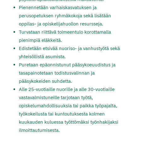
Pienennetään varhaiskasvatuksen ja
perusopetuksen ryhmäkokoja sekä lisätään
oppilas- ja opiskelijahuollon resursseja.
Turvataan riittävä toimeentulo korottamalla
pienimpiä eläkkeitä.
Edistetään etsivää nuoriso- ja vanhustyötä sekä
yhteisöllistä asumista.
Puretaan epäonnistunut pääsykoeuudistus ja
tasapainotetaan todistusvalinnan ja
pääsykokeiden suhdetta.
Alle 25-vuotiaille nuorille ja alle 30-vuotiaille
vastavalmistuneille tarjotaan työtä,
opiskelumahdollisuuksia tai paikka työpajalta,
työkokeilusta tai kuntoutuksesta kolmen
kuukauden kuluessa työttömäksi työnhakijaksi
ilmoittautumisesta.