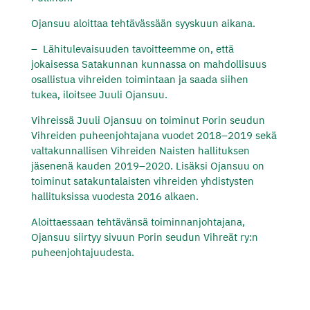
Ojansuu aloittaa tehtävässään syyskuun aikana.
– Lähitulevaisuuden tavoitteemme on, että
jokaisessa Satakunnan kunnassa on mahdollisuus
osallistua vihreiden toimintaan ja saada siihen
tukea, iloitsee Juuli Ojansuu.
Vihreissä Juuli Ojansuu on toiminut Porin seudun
Vihreiden puheenjohtajana vuodet 2018–2019 sekä
valtakunnallisen Vihreiden Naisten hallituksen
jäsenenä kauden 2019–2020. Lisäksi Ojansuu on
toiminut satakuntalaisten vihreiden yhdistysten
hallituksissa vuodesta 2016 alkaen.
Aloittaessaan tehtävänsä toiminnanjohtajana,
Ojansuu siirtyy sivuun Porin seudun Vihreät ry:n
puheenjohtajuudesta.