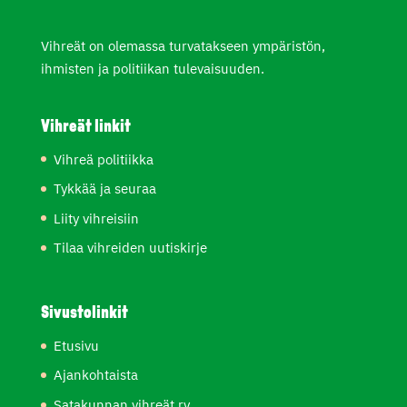
Vihreät on olemassa turvatakseen ympäristön,
ihmisten ja politiikan tulevaisuuden.
Vihreät linkit
Vihreä politiikka
Tykkää ja seuraa
Liity vihreisiin
Tilaa vihreiden uutiskirje
Sivustolinkit
Etusivu
Ajankohtaista
Satakunnan vihreät ry