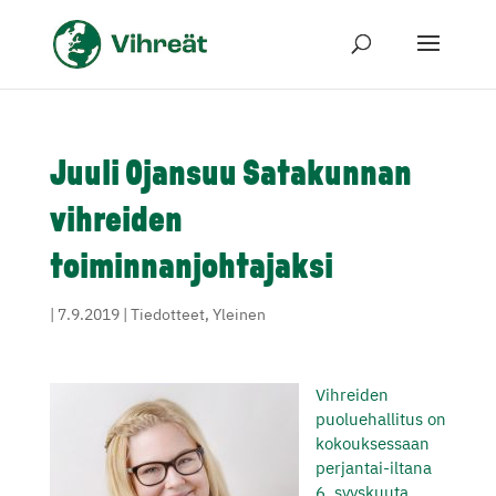
Juuli Ojansuu Satakunnan
vihreiden
toiminnanjohtajaksi
|
7.9.2019
|
Tiedotteet
,
Yleinen
Vihreiden
puoluehallitus on
kokouksessaan
perjantai-iltana
6. syyskuuta