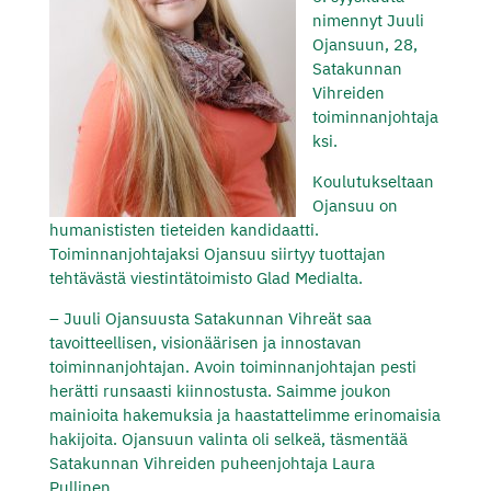
nimennyt Juuli
Ojansuun, 28,
Satakunnan
Vihreiden
toiminnanjohtaja
ksi.
Koulutukseltaan
Ojansuu on
humanististen tieteiden kandidaatti.
Toiminnanjohtajaksi Ojansuu siirtyy tuottajan
tehtävästä viestintätoimisto Glad Medialta.
– Juuli Ojansuusta Satakunnan Vihreät saa
tavoitteellisen, visionäärisen ja innostavan
toiminnanjohtajan. Avoin toiminnanjohtajan pesti
herätti runsaasti kiinnostusta. Saimme joukon
mainioita hakemuksia ja haastattelimme erinomaisia
hakijoita. Ojansuun valinta oli selkeä, täsmentää
Satakunnan Vihreiden puheenjohtaja Laura
Pullinen.