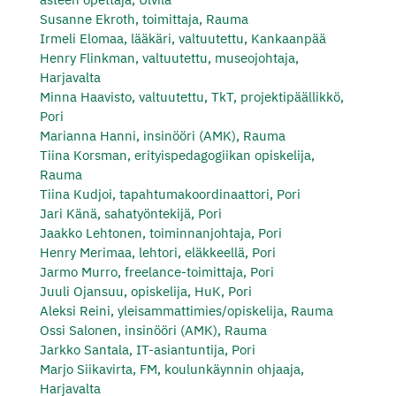
Susanne Ekroth, toimittaja, Rauma
Irmeli Elomaa, lääkäri, valtuutettu, Kankaanpää
Henry Flinkman, valtuutettu, museojohtaja,
Harjavalta
Minna Haavisto, valtuutettu, TkT, projektipäällikkö,
Pori
Marianna Hanni, insinööri (AMK), Rauma
Tiina Korsman, erityispedagogiikan opiskelija,
Rauma
Tiina Kudjoi, tapahtumakoordinaattori, Pori
Jari Känä, sahatyöntekijä, Pori
Jaakko Lehtonen, toiminnanjohtaja, Pori
Henry Merimaa, lehtori, eläkkeellä, Pori
Jarmo Murro, freelance-toimittaja, Pori
Juuli Ojansuu, opiskelija, HuK, Pori
Aleksi Reini, yleisammattimies/opiskelija, Rauma
Ossi Salonen, insinööri (AMK), Rauma
Jarkko Santala, IT-asiantuntija, Pori
Marjo Siikavirta, FM, koulunkäynnin ohjaaja,
Harjavalta