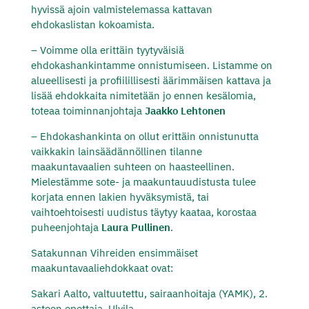
hyvissä ajoin valmistelemassa kattavan
ehdokaslistan kokoamista.
– Voimme olla erittäin tyytyväisiä
ehdokashankintamme onnistumiseen. Listamme on
alueellisesti ja profiilillisesti äärimmäisen kattava ja
lisää ehdokkaita nimitetään jo ennen kesälomia,
toteaa toiminnanjohtaja
Jaakko Lehtonen
–
Ehdokashankinta on ollut erittäin onnistunutta
vaikkakin lainsäädännöllinen tilanne
maakuntavaalien suhteen on haasteellinen.
Mielestämme sote- ja maakuntauudistusta tulee
korjata ennen lakien hyväksymistä, tai
vaihtoehtoisesti uudistus täytyy kaataa, korostaa
puheenjohtaja
Laura Pullinen
.
Satakunnan Vihreiden ensimmäiset
maakuntavaaliehdokkaat ovat:
Sakari Aalto, valtuutettu, sairaanhoitaja (YAMK), 2.
asteen opettaja, Ulvila