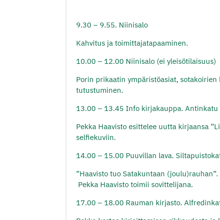
9.30 – 9.55. Niinisalo
Kahvitus ja toimittajatapaaminen.
10.00 – 12.00 Niinisalo (ei yleisötilaisuus)
Porin prikaatin ympäristöasiat, sotakoirien
tutustuminen.
13.00 – 13.45 Info kirjakauppa.
Antinkatu
Pekka Haavisto esittelee uutta kirjaansa ”
selfiekuviin.
14.00 – 15.00 Puuvillan lava.
Siltapuistoka
”Haavisto tuo Satakuntaan (joulu)rauhan”. L
Pekka Haavisto toimii sovittelijana.
17.00 – 18.00 Rauman kirjasto.
Alfredinka