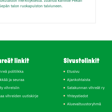
 lukutaidon merkityksestä. Istahda kahville Pekan
Sepän talon ruokapuiston talviuneen.
hreät linkit
Sivustolinkit
hreä politiikka
Etusivu
kkää ja seuraa
Ajankohtaista
ity vihreisiin
Satakunnan vihreät ry
laa vihreiden uutiskirje
Yhteystiedot
Aluevaltuustoryhmä