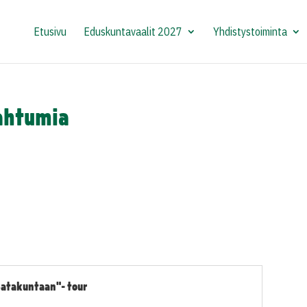
Etusivu
Eduskuntavaalit 2027
Yhdistystoiminta
pahtumia
Satakuntaan"- tour