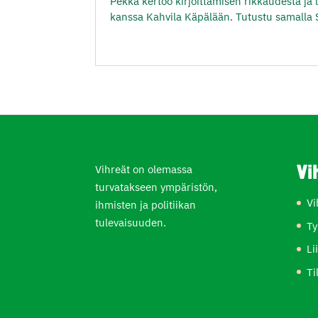
Pekka kertoo kirjoittamisen rikkaudesta ja
kanssa Kahvila Käpälään. Tutustu samalla 
Vihreät on olemassa
Vi
turvatakseen ympäristön,
Vi
ihmisten ja politiikan
tulevaisuuden.
Ty
Li
Ti