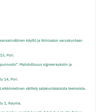
 kansainvälinen käyttö ja Niinisalon varuskuntaan
 15
, Pori.
Lipunnosto”. Mahdollisuus signeerauksiin ja
tu 14
, Pori.
eikkimielinen väittely satakuntalaisista teemoista.
tu 1, Rauma.