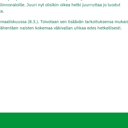
nonaloille. Juuri nyt olisikin oikea hetki juurruttaa jo luodut
ja.
 maaliskuussa (8.3.). Toivotaan sen lisäävän tarkoituksensa mukais
 vähentäen naisten kokemaa väkivallan uhkaa edes hetkellisesti.