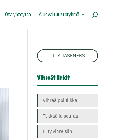
Ota yhteyttä
Aluevaltuustoryhmä
LIITY JÄSENEKSI
Vihreät linkit
Vihreä politiikka
Tykkää ja seuraa
Liity vihreisiin