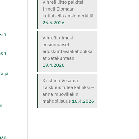
Vihreä liitto palkitsi
Irmeli Elomaan
kultaisella ansiomerkillä
25.5.2026
ästä
Vihreät nimesi
ensimmäiset
eduskuntavaaliehdokka
inen
at Satakuntaan
19.4.2026
tä ja
Kristiina Vesama:
Laiskuus tulee kalliiksi –
anna muovillekin
mahdollisuus
16.4.2026
en
taan