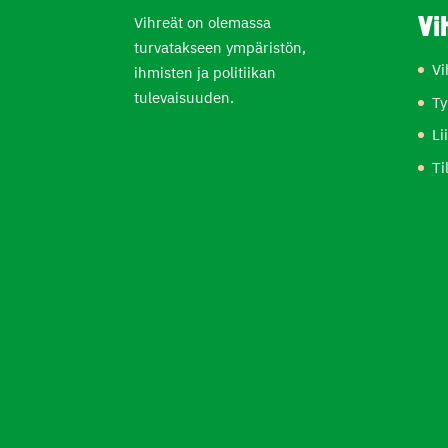
Vihreät on olemassa
Vi
turvatakseen ympäristön,
Vi
ihmisten ja politiikan
tulevaisuuden.
Ty
Li
Ti