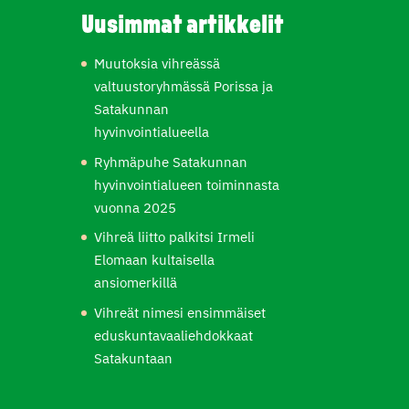
Uusimmat artikkelit
Muutoksia vihreässä
valtuustoryhmässä Porissa ja
Satakunnan
hyvinvointialueella
Ryhmäpuhe Satakunnan
hyvinvointialueen toiminnasta
vuonna 2025
Vihreä liitto palkitsi Irmeli
Elomaan kultaisella
ansiomerkillä
Vihreät nimesi ensimmäiset
eduskuntavaaliehdokkaat
Satakuntaan