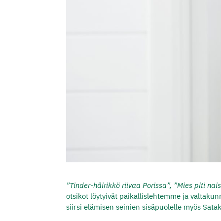
”Tinder-häirikkö riivaa Porissa”, ”Mies piti na
otsikot löytyivät paikallislehtemme ja valta
siirsi elämisen seinien sisäpuolelle myös Sat