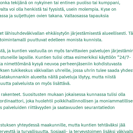
 jonka tekijänä on nykyinen tai entinen puoliso tai kumppani,
ta voi olla henkistä tai fyysistä, usein molempia. Kyse on
assa ja suljettujen ovien takana. Valtaosassa tapauksia
 lähisuhdeväkivallan ehkäisytyön järjestämisestä alueellisesti. T
toimintamalli puuttuvat edelleen monista kunnista.
ä, ja kuntien vastuulla on myös tarvittavien palvelujen järjestäm
altistuneille lapsille. Kuntien tulisi ottaa esimerkiksi käyttöön ”24/7-
ti ja nimettömänä kysyä neuvoa perheenjäseniin kohdistuvasta
nyksen tukikeskus väkivallan uhreille, jossa uhrin tulee saada yhdes
Satakunnankin alueelta näitä palveluja löytyy, mutta niistä
uutta palveluista on myös lisättävä.
 rakenteet. Suositusten mukaan jokaisessa kunnassa tulisi olla
rdinaattori, joka huolehtii poikkihallinnollisen ja moniammatillis
s palveluiden riittävyyden ja saatavuuden seurantatiedon
distuksen yhteydessä maakunnille, mutta kuntien tehtäväksi jää
rveyttä ja turvallisuutta. Sosiaali- ja terveystoimen lisäksi väkival