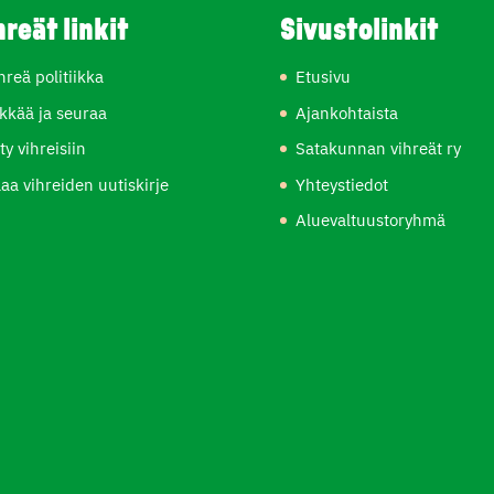
hreät linkit
Sivustolinkit
hreä politiikka
Etusivu
kkää ja seuraa
Ajankohtaista
ity vihreisiin
Satakunnan vihreät ry
laa vihreiden uutiskirje
Yhteystiedot
Aluevaltuustoryhmä