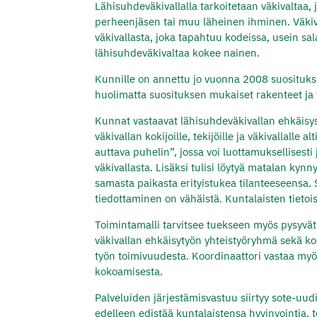
Lähisuhdeväkivallalla tarkoitetaan väkivaltaa,
perheenjäsen tai muu läheinen ihminen. Väkival
väkivallasta, joka tapahtuu kodeissa, usein sal
lähisuhdeväkivaltaa kokee nainen.
Kunnille on annettu jo vuonna 2008 suositukset
huolimatta suosituksen mukaiset rakenteet ja 
Kunnat vastaavat lähisuhdeväkivallan ehkäisyst
väkivallan kokijoille, tekijöille ja väkivallalle 
auttava puhelin”, jossa voi luottamuksellises
väkivallasta. Lisäksi tulisi löytyä matalan kyn
samasta paikasta erityistukea tilanteeseensa. 
tiedottaminen on vähäistä. Kuntalaisten tietois
Toimintamalli tarvitsee tuekseen myös pysyvät
väkivallan ehkäisytyön yhteistyöryhmä sekä koo
työn toimivuudesta. Koordinaattori vastaa myö
kokoamisesta.
Palveluiden järjestämisvastuu siirtyy sote-uu
edelleen edistää kuntalaistensa hyvinvointia, te