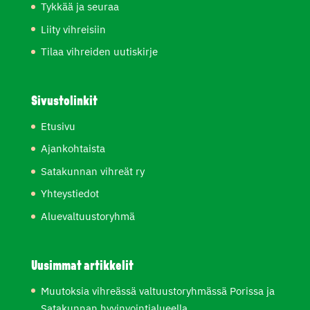
Tykkää ja seuraa
Liity vihreisiin
Tilaa vihreiden uutiskirje
Sivustolinkit
Etusivu
Ajankohtaista
Satakunnan vihreät ry
Yhteystiedot
Aluevaltuustoryhmä
Uusimmat artikkelit
Muutoksia vihreässä valtuustoryhmässä Porissa ja
Satakunnan hyvinvointialueella