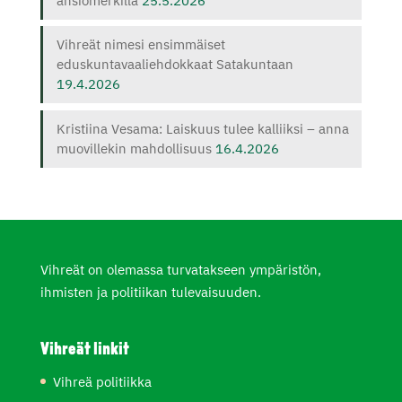
ansiomerkillä
25.5.2026
Vihreät nimesi ensimmäiset
eduskuntavaaliehdokkaat Satakuntaan
19.4.2026
Kristiina Vesama: Laiskuus tulee kalliiksi – anna
muovillekin mahdollisuus
16.4.2026
Vihreät on olemassa turvatakseen ympäristön,
ihmisten ja politiikan tulevaisuuden.
Vihreät linkit
Vihreä politiikka