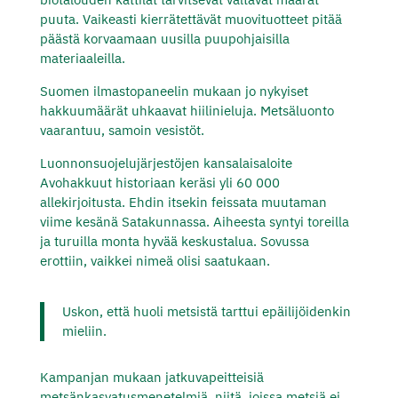
puuta. Vaikeasti kierrätettävät muovituotteet pitää
päästä korvaamaan uusilla puupohjaisilla
materiaaleilla.
Suomen ilmastopaneelin mukaan jo nykyiset
hakkuumäärät uhkaavat hiilinieluja. Metsäluonto
vaarantuu, samoin vesistöt.
Luonnonsuojelujärjestöjen kansalaisaloite
Avohakkuut historiaan keräsi yli 60 000
allekirjoitusta. Ehdin itsekin feissata muutaman
viime kesänä Satakunnassa. Aiheesta syntyi toreilla
ja turuilla monta hyvää keskustalua. Sovussa
erottiin, vaikkei nimeä olisi saatukaan.
Uskon, että huoli metsistä tarttui epäilijöidenkin
mieliin.
Kampanjan mukaan jatkuvapeitteisiä
metsänkasvatusmenetelmiä, niitä, joissa metsiä ei