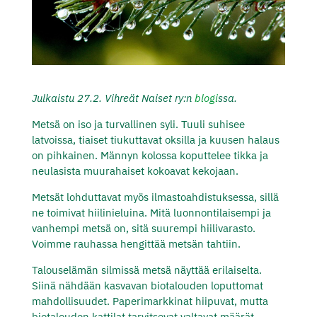
Julkaistu 27.2. Vihreät Naiset ry:n
blogi
ssa.
Metsä on iso ja turvallinen syli. Tuuli suhisee
latvoissa, tiaiset tiukuttavat oksilla ja kuusen halaus
on pihkainen. Männyn kolossa koputtelee tikka ja
neulasista muurahaiset kokoavat kekojaan.
Metsät lohduttavat myös ilmastoahdistuksessa, sillä
ne toimivat hiilinieluina. Mitä luonnontilaisempi ja
vanhempi metsä on, sitä suurempi hiilivarasto.
Voimme rauhassa hengittää metsän tahtiin.
Talouselämän silmissä metsä näyttää erilaiselta.
Siinä nähdään kasvavan biotalouden loputtomat
mahdollisuudet. Paperimarkkinat hiipuvat, mutta
biotalouden kattilat tarvitsevat valtavat määrät