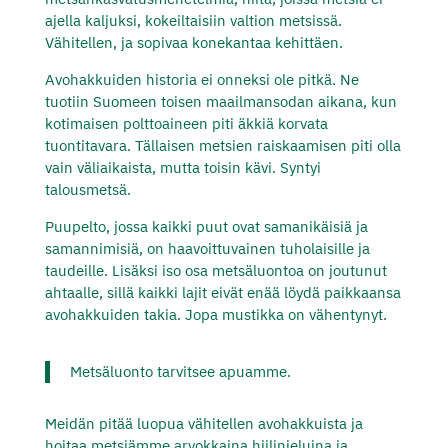
ajella kaljuksi, kokeiltaisiin valtion metsissä.
Vähitellen, ja sopivaa konekantaa kehittäen.
Avohakkuiden historia ei onneksi ole pitkä. Ne
tuotiin Suomeen toisen maailmansodan aikana, kun
kotimaisen polttoaineen piti äkkiä korvata
tuontitavara. Tällaisen metsien raiskaamisen piti olla
vain väliaikaista, mutta toisin kävi. Syntyi
talousmetsä.
Puupelto, jossa kaikki puut ovat samanikäisiä ja
samannimisiä, on haavoittuvainen tuholaisille ja
taudeille. Lisäksi iso osa metsäluontoa on joutunut
ahtaalle, sillä kaikki lajit eivät enää löydä paikkaansa
avohakkuiden takia. Jopa mustikka on vähentynyt.
Metsäluonto tarvitsee apuamme.
Meidän pitää luopua vähitellen avohakkuista ja
hoitaa metsiämme arvokkaina hiilinieluina ja