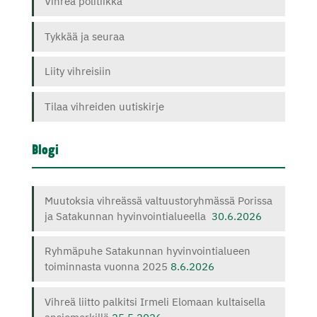
Vihreä politiikka
Tykkää ja seuraa
Liity vihreisiin
Tilaa vihreiden uutiskirje
Blogi
Muutoksia vihreässä valtuustoryhmässä Porissa
ja Satakunnan hyvinvointialueella
30.6.2026
Ryhmäpuhe Satakunnan hyvinvointialueen
toiminnasta vuonna 2025
8.6.2026
Vihreä liitto palkitsi Irmeli Elomaan kultaisella