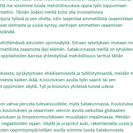
in, että me voisimme luoda mahdollisuuksia oppia työn loppumisen
tiin. Tämän lisäksi meillä tulisi olla innovatiivisia
oppia työssä ja sen ohella, näin laajentaa ammatillista osaamistaan
avat olemasta ja uusia syntyy, vanhojen ammattien osaamisen
ipäivää.
kehittämässä aikuisten opintoväyliä. Sitraan selvityksen mukaan me
matillista osaamista läpi elämän. Satakunnassa meillä on lyhyide
 oppilaitosten kanssa yhteistyössä mahdollisuus tarttua tähän
esta, syrjäytymisen ehkäisemisestä ja työllistymisestä, meidän tu
isesta kaiken ikää. Koulutuksen avulla työn saanti tai sen
at oppimisen väyliä. Työ ja koulutus yhdessä luovat uskoa
s on vahva perusta tulevaisuudelle, myös Satakunnassa. Koulutuks
 koulutuksen ja osaamisen viennin avulla vaikuttaa globaalien
ulutuksen ja ilmastonmuutokseen muuallakin maailmassa. Meidän
negaatioiden sijaan. Väylät ja urapolut auki, rakentamalla uusia j
isten oppimisympäristöjen avulla voimme luoda Satakunnasta