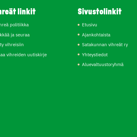
hreät linkit
Sivustolinkit
hreä politiikka
Etusivu
kkää ja seuraa
Ajankohtaista
ity vihreisiin
Satakunnan vihreät ry
laa vihreiden uutiskirje
Yhteystiedot
Aluevaltuustoryhmä