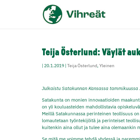
Teija Österlund: Väylät auk
|
20.1.2019
|
Teija Österlund
,
Yleinen
Julkaistu Satakunnan Kansassa tammikuussa
Satakunta on monien innovaatioiden maakunta j
on yli kouluasteiden mahdollistavia opiskelu
Meillä Satakunnassa perinteinen teollisuus on
lomautetaan työntekijöitä ja perinteiset teoll
kuitenkin aina ollut ja tulee aina olemaankin
Se mitä me voimme tehdä yhdessä ja paremmin