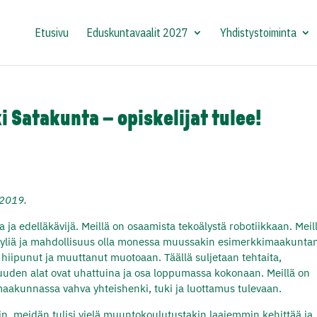
Etusivu
Eduskuntavaalit 2027
Yhdistystoiminta
i Satakunta – opiskelijat tulee!
 2019.
a edelläkävijä. Meillä on osaamista tekoälystä robotiikkaan. Meil
väyliä ja mahdollisuus olla monessa muussakin esimerkkimaakunta
 hiipunut ja muuttanut muotoaan. Täällä suljetaan tehtaita,
isuuden alat ovat uhattuina ja osa loppumassa kokonaan. Meillä on
 maakunnassa vahva yhteishenki, tuki ja luottamus tulevaan.
, meidän tulisi vielä muuntokoulutustakin laajemmin kehittää ja