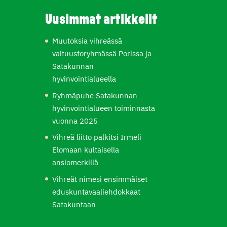
Uusimmat artikkelit
Muutoksia vihreässä
valtuustoryhmässä Porissa ja
Satakunnan
hyvinvointialueella
Ryhmäpuhe Satakunnan
hyvinvointialueen toiminnasta
vuonna 2025
Vihreä liitto palkitsi Irmeli
Elomaan kultaisella
ansiomerkillä
Vihreät nimesi ensimmäiset
eduskuntavaaliehdokkaat
Satakuntaan