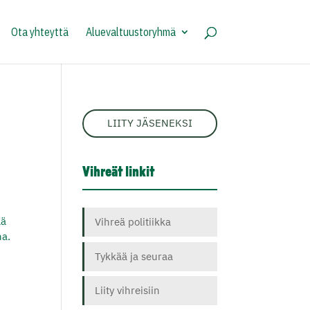
Ota yhteyttä
Aluevaltuustoryhmä
LIITY JÄSENEKSI
Vihreät linkit
lä
Vihreä politiikka
na.
Tykkää ja seuraa
Liity vihreisiin