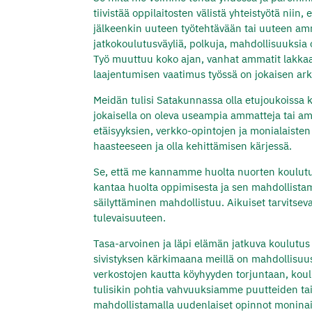
tiivistää oppilaitosten välistä yhteistyötä ni
jälkeenkin uuteen työtehtävään tai uuteen ammat
jatkokoulutusväyliä, polkuja, mahdollisuuksia 
Työ muuttuu koko ajan, vanhat ammatit lakka
laajentumisen vaatimus työssä on jokaisen ark
Meidän tulisi Satakunnassa olla etujoukoissa 
jokaisella on oleva useampia ammatteja tai am
etäisyyksien, verkko-opintojen ja monialaisten
haasteeseen ja olla kehittämisen kärjessä.
Se, että me kannamme huolta nuorten koulutuks
kantaa huolta oppimisesta ja sen mahdollistam
säilyttäminen mahdollistuu. Aikuiset tarvitsev
tulevaisuuteen.
Tasa-arvoinen ja läpi elämän jatkuva koulutu
sivistyksen kärkimaana meillä on mahdollisuus
verkostojen kautta köyhyyden torjuntaan, ko
tulisikin pohtia vahvuuksiamme puutteiden tai 
mahdollistamalla uudenlaiset opinnot monina