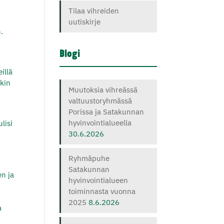
Tilaa vihreiden
uutiskirje
.
Blogi
illä
nkin
Muutoksia vihreässä
valtuustoryhmässä
Porissa ja Satakunnan
hyvinvointialueella
lisi
30.6.2026
Ryhmäpuhe
Satakunnan
en ja
hyvinvointialueen
toiminnasta vuonna
2025
8.6.2026
a