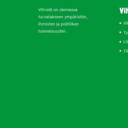
Vihreät on olemassa
Vi
turvatakseen ympäristön,
Vi
ihmisten ja politiikan
tulevaisuuden.
Ty
Li
Ti